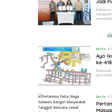
Jadi P
Makassar,
mengoptim
menunjuk
Berita
07
Ayo Ik
ke-418
Makassar,
akan kemb
Berita
07
Pertam
Masyar