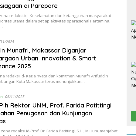
siagaan di Parepare
zona redaksi.id- Keselamatan dan ketangguhan masyarakat
ioritas utama dalam setiap aktivitas operasional Pertamina.
t…
/11/2025
in Munafri, Makassar Diganjar
rgaan Urban Innovation & Smart
nance 2025
ona redaksi.id- Kerja nyata dan komitmen Munafri Arifuddin
mbangun Kota Makassar terus menunjukkan…
an
06/11/2025
Plh Rektor UNM, Prof. Farida Patittingi
rahan Penugasan dan Kunjungan
tas
zona redaksi.id-Prof. Dr. Farida Patittingi, S.H., M.Hum. menjabat