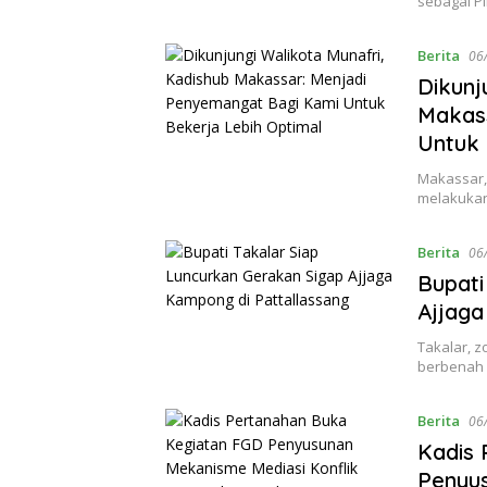
sebagai P
Berita
06
Dikunj
Makass
Untuk 
Makassar, 
melakukan
Berita
06
Bupati
Ajjaga
Takalar, z
berbenah 
Berita
06
Kadis 
Penyus