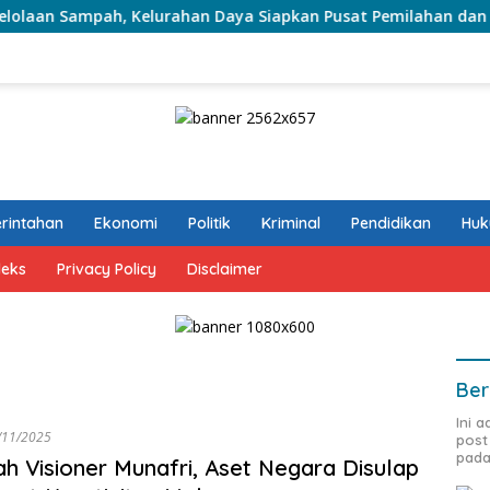
mpah, Kelurahan Daya Siapkan Pusat Pemilahan dan Bank Sam
rintahan
Ekonomi
Politik
Kriminal
Pendidikan
Hu
deks
Privacy Policy
Disclaimer
Ber
Ini 
/11/2025
post
pada
h Visioner Munafri, Aset Negara Disulap