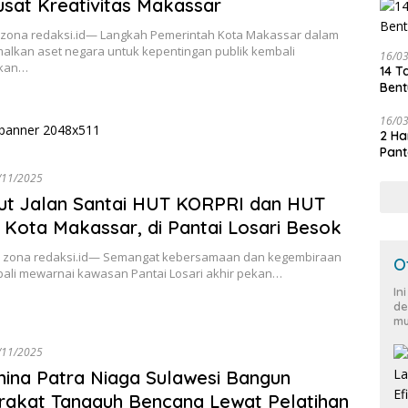
usat Kreativitas Makassar
zona redaksi.id— Langkah Pemerintah Kota Makassar dalam
alkan aset negara untuk kepentingan publik kembali
16/0
kan…
14 T
Bent
16/0
2 Ha
Pant
/11/2025
ut Jalan Santai HUT KORPRI dan HUT
 Kota Makassar, di Pantai Losari Besok
 zona redaksi.id— Semangat kebersamaan dan kegembiraan
O
ali mewarnai kawasan Pantai Losari akhir pekan…
In
de
mu
/11/2025
ina Patra Niaga Sulawesi Bangun
akat Tangguh Bencana Lewat Pelatihan