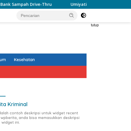
pah Drive-Thru
Umiyati Puji KONI Makassar Pastikan A
tutup
kum
Kesehatan
ita Kriminal
adalah contoh deskripsi untuk widget recent
 wpberita, anda bisa memasukkan deskripsi
 widget ini.