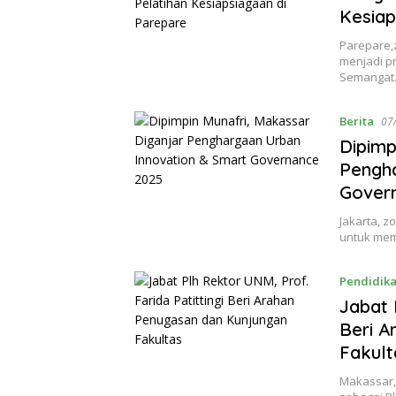
Kesiap
Parepare,
menjadi pr
Semanga
Berita
07
Dipimp
Pengha
Gover
Jakarta, z
untuk me
Pendidik
Jabat 
Beri A
Fakul
Makassar, 