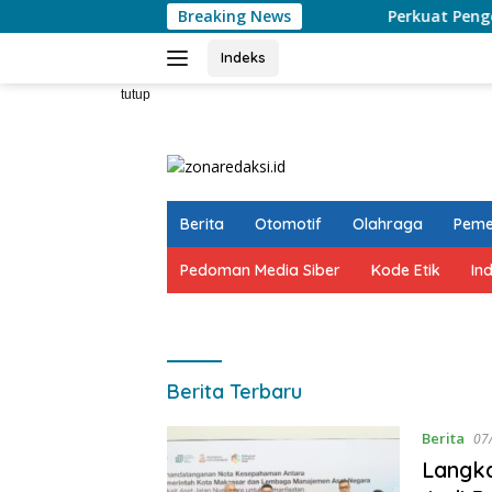
Langsung
Breaking News
Perkuat Pengelolaan Sa
ke
konten
Indeks
tutup
Berita
Otomotif
Olahraga
Peme
Pedoman Media Siber
Kode Etik
In
zonaredaksi.id
Berita Terbaru
Berita
07
Langka