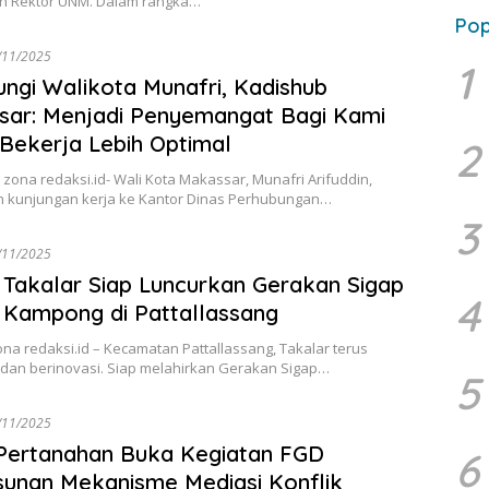
lh Rektor UNM. Dalam rangka…
Pop
/11/2025
1
ungi Walikota Munafri, Kadishub
ar: Menjadi Penyemangat Bagi Kami
Bekerja Lebih Optimal
2
zona redaksi.id- Wali Kota Makassar, Munafri Arifuddin,
 kunjungan kerja ke Kantor Dinas Perhubungan…
3
/11/2025
 Takalar Siap Luncurkan Gerakan Sigap
4
 Kampong di Pattallassang
ona redaksi.id – Kecamatan Pattallassang, Takalar terus
dan berinovasi. Siap melahirkan Gerakan Sigap…
5
/11/2025
Pertanahan Buka Kegiatan FGD
6
unan Mekanisme Mediasi Konflik