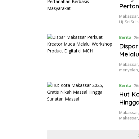
Pertan
Makassar,
Hj. Sri Su
Berita
06
Dispar
Melalu
Makassar, 
menyeleng
Berita
06
Hut Ko
Hingg
Makassar,
Makassar,