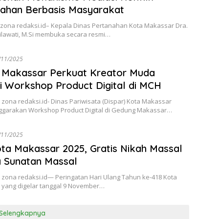
ahan Berbasis Masyarakat
zona redaksi.id– Kepala Dinas Pertanahan Kota Makassar Dra.
lsilawati, M.Si membuka secara resmi…
/11/2025
 Makassar Perkuat Kreator Muda
i Workshop Product Digital di MCH
zona redaksi.id- Dinas Pariwisata (Dispar) Kota Makassar
garakan Workshop Product Digital di Gedung Makassar…
/11/2025
ta Makassar 2025, Gratis Nikah Massal
a Sunatan Massal
 zona redaksi.id— Peringatan Hari Ulang Tahun ke-418 Kota
 yang digelar tanggal 9 November…
Selengkapnya