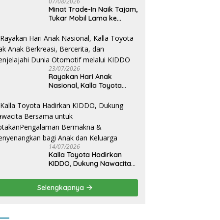
07/08/2026
Minat Trade-In Naik Tajam,
Tukar Mobil Lama ke
Toyota Baru Jadi Pilihan
Paling Efisien
23/07/2026
Rayakan Hari Anak
Nasional, Kalla Toyota
Ajak Anak Berkreasi,
Bercerita, dan Menjelajahi
Dunia Otomotif melalui
KIDDO
14/07/2026
Kalla Toyota Hadirkan
KIDDO, Dukung Nawacita
Bersama untuk
CiptakanPengalaman
Selengkapnya
Bermakna &
Menyenangkan bagi Anak
dan Keluarga