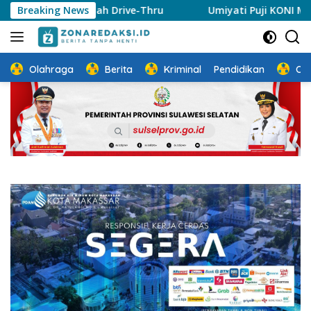
Langsung
ampah Drive-Thru
Breaking News
Umiyati Puji KONI Makassar Pastikan
ke
konten
Olahraga
Berita
Kriminal
Pendidikan
Ot