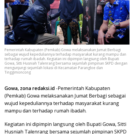
Pemerintah Kabupaten (Pemkab) Gowa melaksanakan Jumat Berbagi
sebagai wujud kepeduliannya terhadap masyarakat kurang mampu dan
terhadap rumah ibadah. Kegiatan ini dipimpin langsung oleh Bupati
Gowa, Sitti Husniah Talenrang bersama sejumlah pimpinan SKPD dengan
mengunjungi sejumlah lokasi di Kecamatan Parangloe dan
Tinggimoncong
Gowa, zona redaksi.id
-Pemerintah Kabupaten
(Pemkab) Gowa melaksanakan Jumat Berbagi sebagai
wujud kepeduliannya terhadap masyarakat kurang
mampu dan terhadap rumah ibadah.
Kegiatan ini dipimpin langsung oleh Bupati Gowa, Sitti
Husniah Talenrang bersama sejumlah pimpinan SKPD