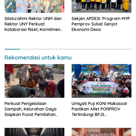
Silaturahmi Rektor UNM dan
Sekjen APDESI: Program MYP
Rektor UNY Perkuat
Pemprov Sulsel Genjot
Kolaborasi Riset, Komitmen
Ekonomi Desa
Pencegahan Kekerasan, dan
Pengembangan Institusi
Rekomendasi untuk kamu
Perkuat Pengelolaan
Umiyati Puji KONI Makassar
Sampah, Kelurahan Daya
Pastikan Atlet PORPROV
Siapkan Pusat Pemilahan
Terlindungi BPJS
dan Bank Sampah Drive-
Ketenagakerjaan
Thru