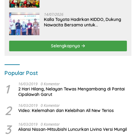
dan Menjelajahi Dunia Otomotif melalui
KIDDO
14/07/2026
Kalla Toyota Hadirkan KIDDO, Dukung
Nawacita Bersama untuk
CiptakanPengalaman Bermakna &
Menyenangkan bagi Anak dan Keluarga
Selengkapnya
Popular Post
1
16/03/2019
0 Komentar
2 Hari Hilang, Nelayan Tewas Mengambang di Pantai
Cipalawah Garut
2
16/03/2019
0 Komentar
Video: Kelemahan dan Kelebihan All New Terios
3
16/03/2019
0 Komentar
Aliansi Nissan-Mitsubishi Luncurkan Livina Versi Mungil