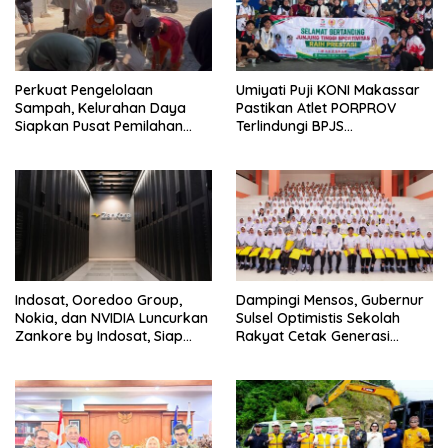
Perkuat Pengelolaan
Umiyati Puji KONI Makassar
Sampah, Kelurahan Daya
Pastikan Atlet PORPROV
Siapkan Pusat Pemilahan
Terlindungi BPJS
dan Bank Sampah Drive-
Ketenagakerjaan
Thru
Indosat, Ooredoo Group,
Dampingi Mensos, Gubernur
Nokia, dan NVIDIA Luncurkan
Sulsel Optimistis Sekolah
Zankore by Indosat, Siap
Rakyat Cetak Generasi
Layani Kawasan Asia-Pasifik
Berakhlak dan Berdaya
dengan Platform
Saing
Infrastruktur AI Terintegerasi