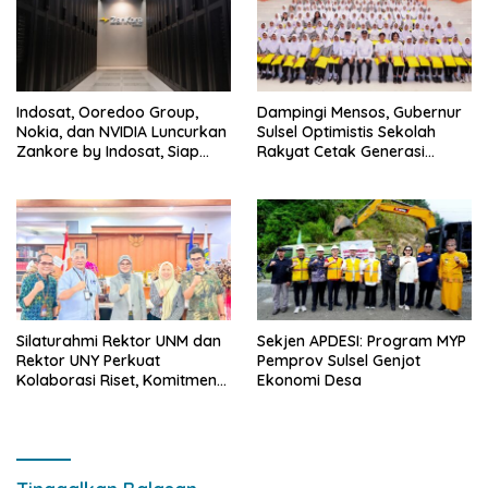
Indosat, Ooredoo Group,
Dampingi Mensos, Gubernur
Nokia, dan NVIDIA Luncurkan
Sulsel Optimistis Sekolah
Zankore by Indosat, Siap
Rakyat Cetak Generasi
Layani Kawasan Asia-Pasifik
Berakhlak dan Berdaya
dengan Platform
Saing
Infrastruktur AI Terintegerasi
Silaturahmi Rektor UNM dan
Sekjen APDESI: Program MYP
Rektor UNY Perkuat
Pemprov Sulsel Genjot
Kolaborasi Riset, Komitmen
Ekonomi Desa
Pencegahan Kekerasan, dan
Pengembangan Institusi