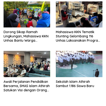
Dorong Sikap Ramah
Mahasiswa KKN Tematik
Lingkungan, Mahasiswa KKN
Stunting Gelombang 116
Unhas Bantu Warga
Unhas Laksanakan Program
Berinovasi Membuat
Kerja Mandiri
Deterjen Untuk Menekan
Produksi Limbah Cair Rumah
Tangga.
Awali Perjalanan Pendidikan
Sekolah Islam Athirah
Bersama, SMAS Islam Athirah
Sambut 1.186 Siswa Baru
Satukan Visi dengan Orang
Tua melalui Welcoming Day
2026