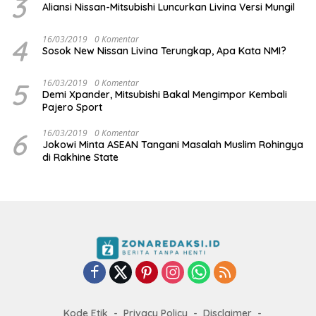
3
Aliansi Nissan-Mitsubishi Luncurkan Livina Versi Mungil
4
16/03/2019
0 Komentar
Sosok New Nissan Livina Terungkap, Apa Kata NMI?
5
16/03/2019
0 Komentar
Demi Xpander, Mitsubishi Bakal Mengimpor Kembali
Pajero Sport
6
16/03/2019
0 Komentar
Jokowi Minta ASEAN Tangani Masalah Muslim Rohingya
di Rakhine State
Kode Etik
Privacy Policy
Disclaimer