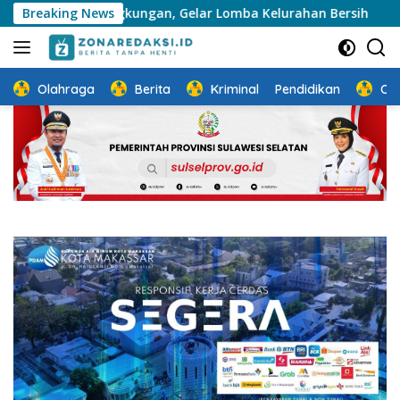
Langsung
l Lingkungan, Gelar Lomba Kelurahan Bersih
Breaking News
Gelar Rak
ke
konten
Olahraga
Berita
Kriminal
Pendidikan
Ot