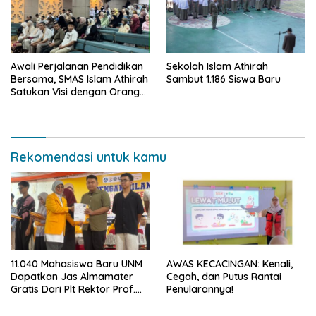
Awali Perjalanan Pendidikan
Sekolah Islam Athirah
Bersama, SMAS Islam Athirah
Sambut 1.186 Siswa Baru
Satukan Visi dengan Orang
Tua melalui Welcoming Day
2026
Rekomendasi untuk kamu
11.040 Mahasiswa Baru UNM
AWAS KECACINGAN: Kenali,
Dapatkan Jas Almamater
Cegah, dan Putus Rantai
Gratis Dari Plt Rektor Prof.
Penularannya!
Farida: Simbol Identitas dan
Penguatan Karakter