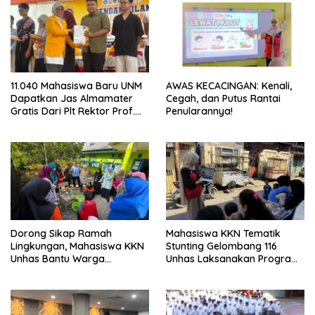
11.040 Mahasiswa Baru UNM
AWAS KECACINGAN: Kenali,
Dapatkan Jas Almamater
Cegah, dan Putus Rantai
Gratis Dari Plt Rektor Prof.
Penularannya!
Farida: Simbol Identitas dan
Penguatan Karakter
Dorong Sikap Ramah
Mahasiswa KKN Tematik
Lingkungan, Mahasiswa KKN
Stunting Gelombang 116
Unhas Bantu Warga
Unhas Laksanakan Program
Berinovasi Membuat
Kerja Mandiri
Deterjen Untuk Menekan
Produksi Limbah Cair Rumah
Tangga.