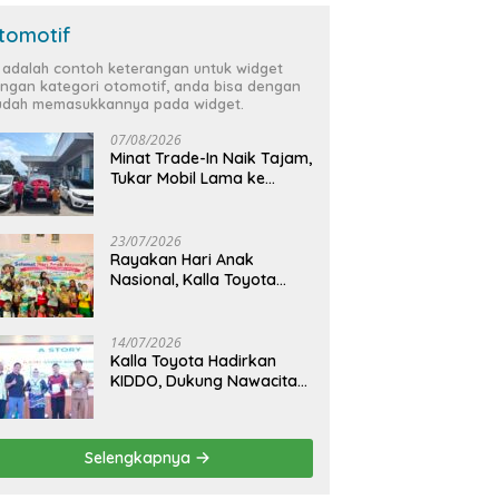
tomotif
i adalah contoh keterangan untuk widget
ngan kategori otomotif, anda bisa dengan
dah memasukkannya pada widget.
07/08/2026
Minat Trade-In Naik Tajam,
Tukar Mobil Lama ke
Toyota Baru Jadi Pilihan
Paling Efisien
23/07/2026
Rayakan Hari Anak
Nasional, Kalla Toyota
Ajak Anak Berkreasi,
Bercerita, dan Menjelajahi
Dunia Otomotif melalui
14/07/2026
KIDDO
Kalla Toyota Hadirkan
KIDDO, Dukung Nawacita
Bersama untuk
CiptakanPengalaman
Bermakna &
Selengkapnya
Menyenangkan bagi Anak
dan Keluarga