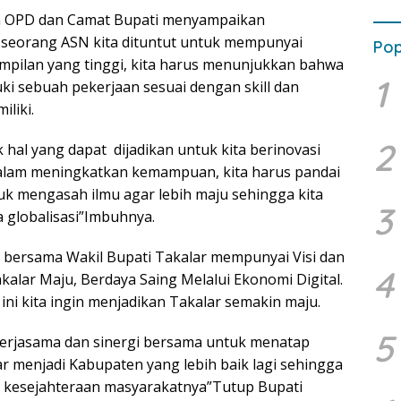
n OPD dan Camat Bupati menyampaikan
 seorang ASN kita dituntut untuk mempunyai
Pop
pilan yang tinggi, kita harus menunjukkan bahwa
1
ki sebuah pekerjaan sesuai dengan skill dan
liki.
2
 hal yang dapat dijadikan untuk kita berinovasi
dalam meningkatkan kemampuan, kita harus pandai
uk mengasah ilmu agar lebih maju sehingga kita
3
a globalisasi”Imbuhnya.
a bersama Wakil Bupati Takalar mempunyai Visi dan
4
akalar Maju, Berdaya Saing Melalui Ekonomi Digital.
 ini kita ingin menjadikan Takalar semakin maju.
5
kerjasama dan sinergi bersama untuk menatap
r menjadi Kabupaten yang lebih baik lagi sehingga
 kesejahteraan masyarakatnya”Tutup Bupati