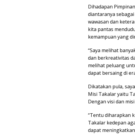
Dihadapan Pimpina
diantaranya sebagai
wawasan dan keteram
kita pantas mendudu
kemampuan yang dimi
“Saya melihat banyak
dan berkreativitas 
melihat peluang unt
dapat bersaing di er
Dikatakan pula, say
Misi Takalar yaitu T
Dengan visi dan misi
“Tentu diharapkan 
Takalar kedepan aga
dapat meningkatkan