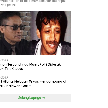
 wpberita, anda bisa memasukkan deskripsi
 widget ini.
3/2019
ahun Terbunuhnya Munir, Polri Didesak
uk Tim Khusus
3/2019
ri Hilang, Nelayan Tewas Mengambang di
ai Cipalawah Garut
Selengkapnya