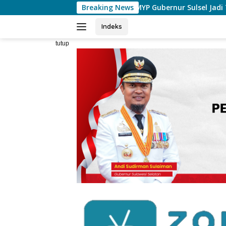
Langsung
afri: MYP Gubernur Sulsel Jadi Terobosan Besar Perkuat Konekt
Breaking News
ke
konten
Indeks
tutup