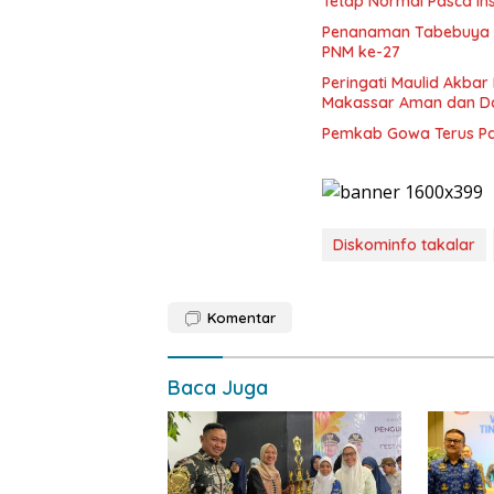
Tetap Normal Pasca In
Penanaman Tabebuya K
PNM ke-27
Peringati Maulid Akba
Makassar Aman dan D
Pemkab Gowa Terus Pa
Diskominfo takalar
Komentar
Baca Juga