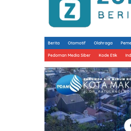
Berita
Otomotif
Olahraga
Peme
Pedoman Media Siber
Kode Etik
In