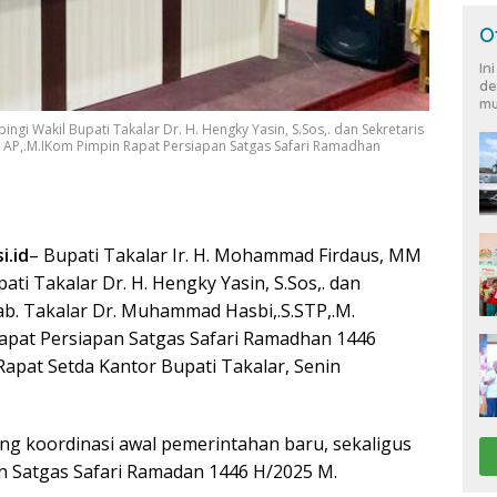
O
In
de
mu
gi Wakil Bupati Takalar Dr. H. Hengky Yasin, S.Sos,. dan Sekretaris
 AP,.M.IKom Pimpin Rapat Persiapan Satgas Safari Ramadhan
i.id
– Bupati Takalar Ir. H. Mohammad Firdaus, MM
ati Takalar Dr. H. Hengky Yasin, S.Sos,. dan
ab. Takalar Dr. Muhammad Hasbi,.S.STP,.M.
apat Persiapan Satgas Safari Ramadhan 1446
Rapat Setda Kantor Bupati Takalar, Senin
ang koordinasi awal pemerintahan baru, sekaligus
 Satgas Safari Ramadan 1446 H/2025 M.