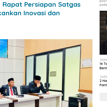
post
n Rapat Persiapan Satgas
pada
ankan Inovasi dan
16/0
14 T
Bent
16/0
2 Ha
Pant