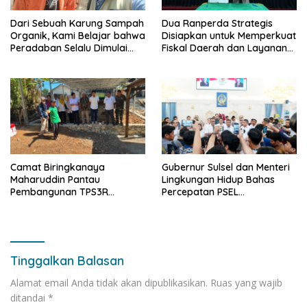
Dari Sebuah Karung Sampah
Dua Ranperda Strategis
Organik, Kami Belajar bahwa
Disiapkan untuk Memperkuat
Peradaban Selalu Dimulai
Fiskal Daerah dan Layanan
dari Tangan-Tangan yang
Penjaminan UMKM
Bekerja dalam Diam
Camat Biringkanaya
Gubernur Sulsel dan Menteri
Maharuddin Pantau
Lingkungan Hidup Bahas
Pembangunan TPS3R
Percepatan PSEL
Laikang, Wujudkan
Mamminasata
Lingkungan Bersih dan
Berkelanjutan
Tinggalkan Balasan
Alamat email Anda tidak akan dipublikasikan.
Ruas yang wajib
ditandai
*