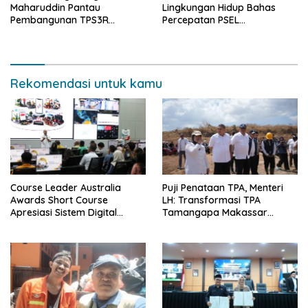
Maharuddin Pantau
Lingkungan Hidup Bahas
Pembangunan TPS3R
Percepatan PSEL
Laikang, Wujudkan
Mamminasata
Lingkungan Bersih dan
Berkelanjutan
Rekomendasi untuk kamu
Course Leader Australia
Puji Penataan TPA, Menteri
Awards Short Course
LH: Transformasi TPA
Apresiasi Sistem Digital
Tamangapa Makassar
Pemkot Makassar, Sebut
Layak Jadi Contoh Nasional
Lontara+ Contoh Unggulan
Pelayanan Publik Berbasis
Data