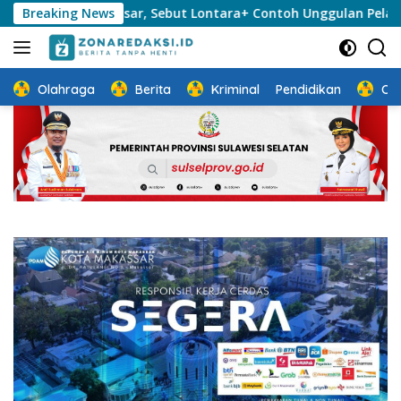
Langsung
 Makassar, Sebut Lontara+ Contoh Unggulan Pelayanan Publik Be
Breaking News
ke
konten
Olahraga
Berita
Kriminal
Pendidikan
Ot