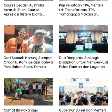
Course Leader Australia
Puji Penataan TPA, Menteri
Awards Short Course
LH: Transformasi TPA
Apresiasi Sistem Digital
Tamangapa Makassar
Pemkot Makassar, Sebut
Layak Jadi Contoh Nasional
Lontara+ Contoh Unggulan
Pelayanan Publik Berbasis
Data
Dari Sebuah Karung Sampah
Dua Ranperda Strategis
Organik, Kami Belajar bahwa
Disiapkan untuk Memperkuat
Peradaban Selalu Dimulai
Fiskal Daerah dan Layanan
dari Tangan-Tangan yang
Penjaminan UMKM
Bekerja dalam Diam
Camat Biringkanaya
Gubernur Sulsel dan Menteri